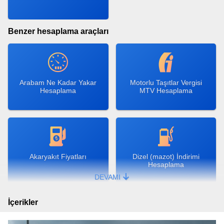
Benzer hesaplama araçları
Arabam Ne Kadar Yakar
Motorlu Taşıtlar Vergisi
Hesaplama
MTV Hesaplama
Akaryakıt Fiyatları
Dizel (mazot) İndirimi
Hesaplama
DEVAMI
İçerikler