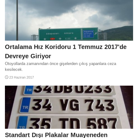
LPG İndirimi Hesaplama
LPG Zammı Hesaplama
Ortalama Hız Koridoru 1 Temmuz 2017'de
Benzin Zammı Hesaplama
Benzin İndirimi Hesaplama
Devreye Giriyor
Otoyollarda zamanından önce gişelerden çıkış yapanlara ceza
kesilecek.
23 Haziran 2017
Standart Dışı Plakalar Muayeneden