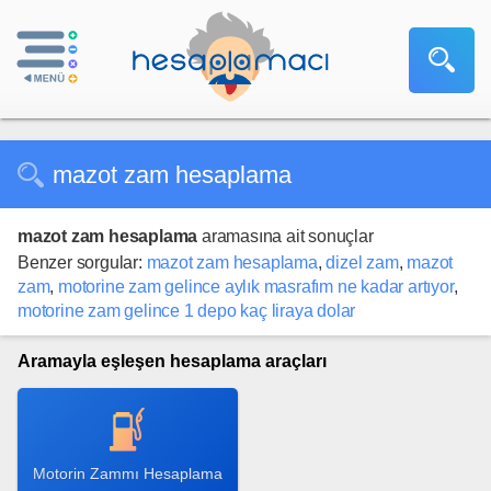
mazot zam hesaplama
mazot zam hesaplama
aramasına ait sonuçlar
Benzer sorgular:
mazot zam hesaplama
,
dizel zam
,
mazot
zam
,
motorine zam gelince aylık masrafım ne kadar artıyor
,
motorine zam gelince 1 depo kaç liraya dolar
Aramayla eşleşen hesaplama araçları
Motorin Zammı Hesaplama