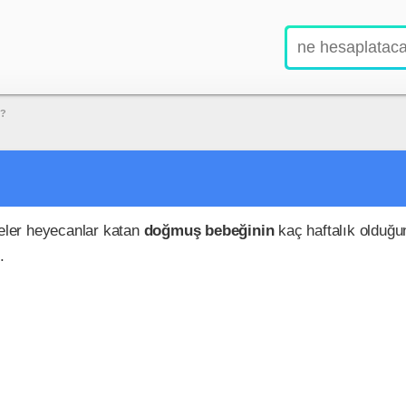
u?
şeler heyecanlar katan
doğmuş bebeğinin
kaç haftalık olduğ
.