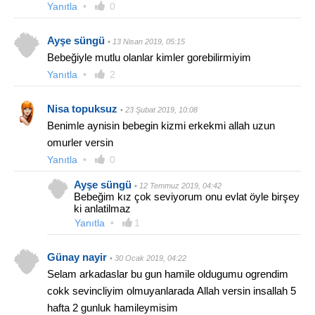
Yanıtla
•
0
Ayşe süngü
• 13 Nisan 2019, 05:15
Bebeğiyle mutlu olanlar kimler gorebilirmiyim
Yanıtla
•
2
Nisa topuksuz
• 23 Şubat 2019, 10:08
Benimle aynisin bebegin kizmi erkekmi allah uzun
omurler versin
Yanıtla
•
0
Ayşe süngü
• 12 Temmuz 2019, 04:42
Bebeğim kız çok seviyorum onu evlat öyle birşey
ki anlatilmaz
Yanıtla
•
1
Günay nayir
• 30 Ocak 2019, 04:22
Selam arkadaslar bu gun hamile oldugumu ogrendim
cokk sevincliyim olmuyanlarada Allah versin insallah 5
hafta 2 gunluk hamileymisim