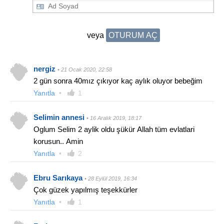
veya
OTURUM AÇ
nergiz
• 21 Ocak 2020, 22:58
2 gün sonra 40mız çıkıyor kaç aylık oluyor bebeğim
Yanıtla
•
1
Selimin annesi
• 16 Aralık 2019, 18:17
Oglum Selim 2 aylik oldu şükür Allah tüm evlatlari
korusun.. Amin
Yanıtla
•
2
Ebru Sarıkaya
• 28 Eylül 2019, 16:34
Çok güzek yapılmış teşekkürler
Yanıtla
•
1