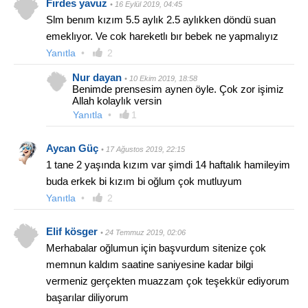
Fırdes yavuz
• 16 Eylül 2019, 04:45
Slm benım kızım 5.5 aylık 2.5 aylıkken döndü suan
emeklıyor. Ve cok hareketlı bır bebek ne yapmalıyız
Yanıtla
•
2
Nur dayan
• 10 Ekim 2019, 18:58
Benimde prensesim aynen öyle. Çok zor işimiz
Allah kolaylık versin
Yanıtla
•
1
Aycan Güç
• 17 Ağustos 2019, 22:15
1 tane 2 yaşında kızım var şimdi 14 haftalık hamileyim
buda erkek bi kızım bi oğlum çok mutluyum
Yanıtla
•
2
Elif kösger
• 24 Temmuz 2019, 02:06
Merhabalar oğlumun için başvurdum sitenize çok
memnun kaldım saatine saniyesine kadar bilgi
vermeniz gerçekten muazzam çok teşekkür ediyorum
başarılar diliyorum