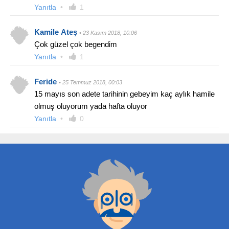
Yanıtla
•
1
Kamile Ateş
• 23 Kasım 2018, 10:06
Çok güzel çok begendim
Yanıtla
•
1
Feride
• 25 Temmuz 2018, 00:03
15 mayıs son adete tarihinin gebeyim kaç aylık hamile
olmuş oluyorum yada hafta oluyor
Yanıtla
•
0