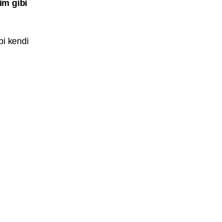
im gibi
bi kendi
i