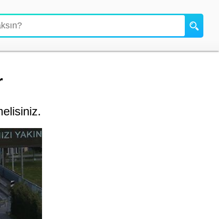
r
elisiniz.