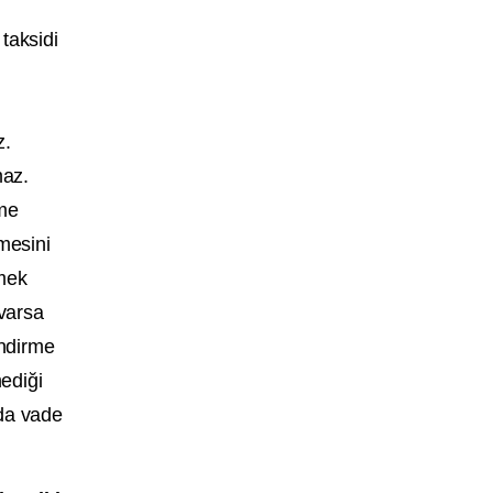
 taksidi
.
z.
maz.
eme
mesini
lmek
 varsa
endirme
ediği
 da vade