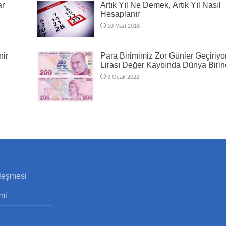
ar
Artık Yıl Ne Demek, Artık Yıl Nasıl
Hesaplanır
10 Mart 2018
nir
Para Birimimiz Zor Günler Geçiriyor
Lirası Değer Kaybında Dünya Birin
3 Ocak 2022
zleşmesi
imi