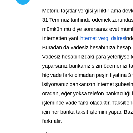
Motorlu taşıtlar vergisi yıllıktır ama dev
31 Temmuz tarihinde ödemek zorundasını
mümkün mü diye sorarsanız evet mümkü
İnternetten yani
internet vergi dairesi
nd
Buradan da vadesiz hesabınıza hesap k
Vadesiz hesabınızdaki para yeterliyse 
yaparsanız bankanız sizin ödemenizi tak
hiç vade farkı olmadan peşin fiyatına 3 
istiyorsanız bankanızın internet şubesi
oradan, eğer yoksa telefon bankacılığı il
işleminde vade farkı olacaktır. Taksitl
için her banka taksit işlemini yapar. Ba
farkı alır.