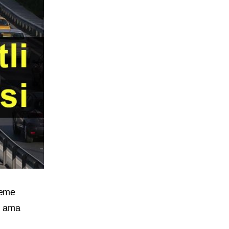
ödeme
ı ama