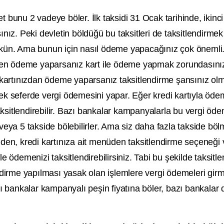
let bunu 2 vadeye böler. İlk taksidi 31 Ocak tarihinde, ikinci
z. Peki devletin böldüğü bu taksitleri de taksitlendirmek
n. Ama bunun için nasıl ödeme yapacağınız çok önemli
en ödeme yaparsanız kart ile ödeme yapmak zorundasını
artınızdan ödeme yaparsanız taksitlendirme şansınız ol
tek seferde vergi ödemesini yapar. Eğer kredi kartıyla öd
sitlendirebilir. Bazı bankalar kampanyalarla bu vergi öde
veya 5 takside bölebilirler. Ama siz daha fazla takside bö
nden, kredi kartınıza ait menüden taksitlendirme seçeneği
e ödemenizi taksitlendirebilirsiniz. Tabi bu şekilde taksitl
endirme yapılması yasak olan işlemlere vergi ödemeleri girm
zı bankalar kampanyalı peşin fiyatına böler, bazı bankalar