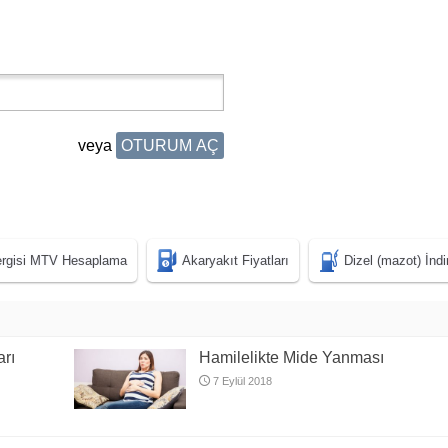
veya
OTURUM AÇ
Vergisi MTV Hesaplama
Akaryakıt Fiyatları
Dizel (mazot) İnd
arı
Hamilelikte Mide Yanması
7 Eylül 2018