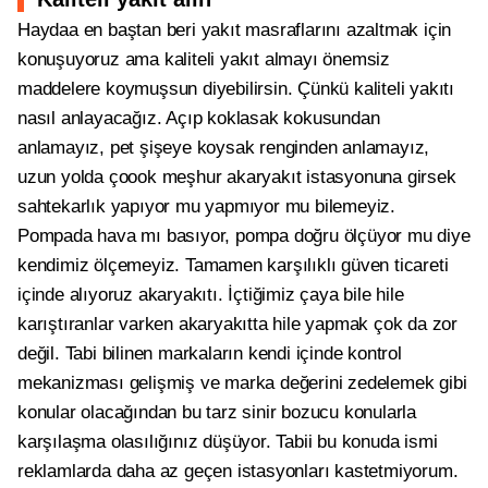
Haydaa en baştan beri yakıt masraflarını azaltmak için
konuşuyoruz ama kaliteli yakıt almayı önemsiz
maddelere koymuşsun diyebilirsin. Çünkü kaliteli yakıtı
nasıl anlayacağız. Açıp koklasak kokusundan
anlamayız, pet şişeye koysak renginden anlamayız,
uzun yolda çoook meşhur akaryakıt istasyonuna girsek
sahtekarlık yapıyor mu yapmıyor mu bilemeyiz.
Pompada hava mı basıyor, pompa doğru ölçüyor mu diye
kendimiz ölçemeyiz. Tamamen karşılıklı güven ticareti
içinde alıyoruz akaryakıtı. İçtiğimiz çaya bile hile
karıştıranlar varken akaryakıtta hile yapmak çok da zor
değil. Tabi bilinen markaların kendi içinde kontrol
mekanizması gelişmiş ve marka değerini zedelemek gibi
konular olacağından bu tarz sinir bozucu konularla
karşılaşma olasılığınız düşüyor. Tabii bu konuda ismi
reklamlarda daha az geçen istasyonları kastetmiyorum.