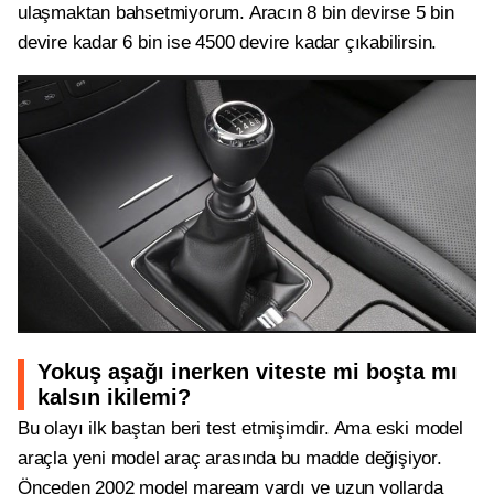
ulaşmaktan bahsetmiyorum. Aracın 8 bin devirse 5 bin
devire kadar 6 bin ise 4500 devire kadar çıkabilirsin.
Yokuş aşağı inerken viteste mi boşta mı
kalsın ikilemi?
Bu olayı ilk baştan beri test etmişimdir. Ama eski model
araçla yeni model araç arasında bu madde değişiyor.
Önceden 2002 model maream vardı ve uzun yollarda