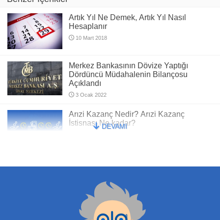
Artık Yıl Ne Demek, Artık Yıl Nasıl
Hesaplanır
10 Mart 2018
Merkez Bankasının Dövize Yaptığı
Dördüncü Müdahalenin Bilançosu
Açıklandı
3 Ocak 2022
Arızi Kazanç Nedir? Arızi Kazanç
İstisnası Ne kadar?
DEVAMI
24 Mayıs 2019
Elektrikli otomobillere ÖTV zammı
yapılmayacak
20 Şubat 2018
444 0 333 Alo Garanti Müşteri Hizmetleri
ve Telefon Bankacılığı