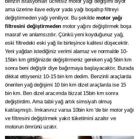
benzin istasyonları ücretsiz motor yağı değişimi diyor
ama üzerine ilave ediyor yada yağı boşaltıp filtreyi
değiştirmeden yağı yeniliyor. Bu şekilde
motor yağı
filtresini değiştirmeden
motor yağını değiştirmek boşa
masraf ve anlamsızdır. Çünkü yeni koyduğunuz yağ,
eski filtredeki eski yağ ile birleşince kalitesi düşecektir.
Yeni yağdan istediğiniz verimi alamaz ve normalde 10-
15bin km gittiğinizde değiştirmeniz gereken yağ 5bin km
sonra beni değiştir diye bağırmaya başlayacaktır. Burada
dikkat ettiyseniz 10-15 bin km dedim. Benzinli araçlarda
önerilen yağ değişimi 10 bin km dizel araçlarda ise 15
bin km. Ben dizel aracımda bizzat 15bin km sonra
değiştirdim. Ama tabii yağ artık simsiyah olmuş
katılaşmıştı. İmkanınız varsa 10bin km 'de bir motor yağı
ve filtresini değiştirmek yakıt tüketimini azaltır ve
motorun ömrünü uzatır.