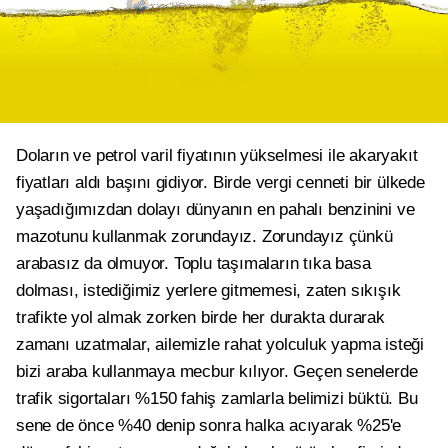
Doların ve petrol varil fiyatının yükselmesi ile akaryakıt
fiyatları aldı başını gidiyor. Birde vergi cenneti bir ülkede
yaşadığımızdan dolayı dünyanın en pahalı benzinini ve
mazotunu kullanmak zorundayız. Zorundayız çünkü
arabasız da olmuyor. Toplu taşımaların tıka basa
dolması, istediğimiz yerlere gitmemesi, zaten sıkışık
trafikte yol almak zorken birde her durakta durarak
zamanı uzatmalar, ailemizle rahat yolculuk yapma isteği
bizi araba kullanmaya mecbur kılıyor. Geçen senelerde
trafik sigortaları %150 fahiş zamlarla belimizi büktü. Bu
sene de önce %40 denip sonra halka acıyarak %25'e