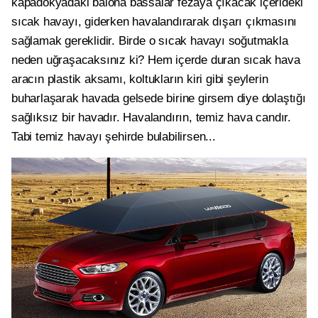
kapadokyadaki balona bassalar fezaya çıkacak içerideki
sıcak havayı, giderken havalandırarak dışarı çıkmasını
sağlamak gereklidir. Birde o sıcak havayı soğutmakla
neden uğraşacaksınız ki? Hem içerde duran sıcak hava
aracın plastik aksamı, koltukların kiri gibi şeylerin
buharlaşarak havada gelsede birine girsem diye dolaştığı
sağlıksız bir havadır. Havalandırın, temiz hava candır.
Tabi temiz havayı şehirde bulabilirsen...