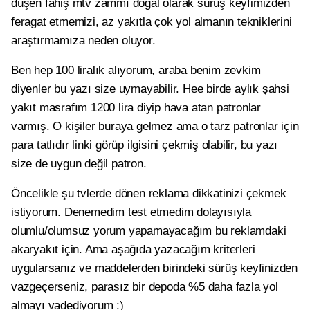
düşen fahiş mtv zammı doğal olarak sürüş keyfimizden
feragat etmemizi, az yakıtla çok yol almanın tekniklerini
araştırmamıza neden oluyor.
Ben hep 100 liralık alıyorum, araba benim zevkim
diyenler bu yazı size uymayabilir. Hee birde aylık şahsi
yakıt masrafım 1200 lira diyip hava atan patronlar
varmış. O kişiler buraya gelmez ama o tarz patronlar için
para tatlıdır linki görüp ilgisini çekmiş olabilir, bu yazı
size de uygun değil patron.
Öncelikle şu tvlerde dönen reklama dikkatinizi çekmek
istiyorum. Denemedim test etmedim dolayısıyla
olumlu/olumsuz yorum yapamayacağım bu reklamdaki
akaryakıt için. Ama aşağıda yazacağım kriterleri
uygularsanız ve maddelerden birindeki sürüş keyfinizden
vazgeçerseniz, parasız bir depoda %5 daha fazla yol
almayı vadediyorum :)