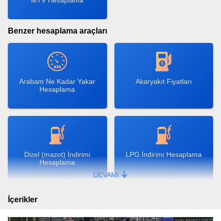
MTV Hesaplama
Benzer hesaplama araçları
Arabam Ne Kadar Yakar
Akaryakıt Fiyatları
Hesaplama
Dizel (mazot) İndirimi
LPG İndirimi Hesaplama
Hesaplama
DEVAMI
İçerikler