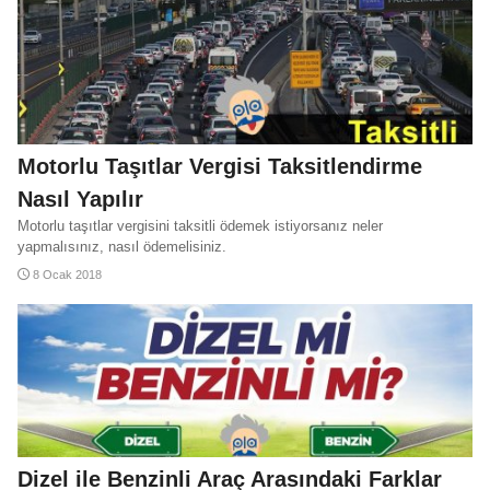
Motorin Zammı Hesaplama
LPG Zammı Hesaplama
Motorlu Taşıtlar Vergisi Taksitlendirme
Benzin Zammı Hesaplama
Benzin İndirimi Hesaplama
Nasıl Yapılır
Motorlu taşıtlar vergisini taksitli ödemek istiyorsanız neler
yapmalısınız, nasıl ödemelisiniz.
8 Ocak 2018
Dizel ile Benzinli Araç Arasındaki Farklar