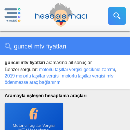
guncel mtv fiyatları
guncel mtv fiyatları
aramasına ait sonuçlar
Benzer sorgular:
motorlu taşıtlar vergisi gecikme zammı
,
2019 motorlu taşıtlar vergisi
,
motorlu taşıtlar vergisi mtv
ödenmezse araç bağlanır mı
Aramayla eşleşen hesaplama araçları
Motorlu Taşıtlar Vergisi