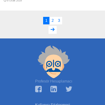
8 Ocak 2018
1
2
3
Profesör Hesaplamacı
Kullanıcı Sözleşmesi