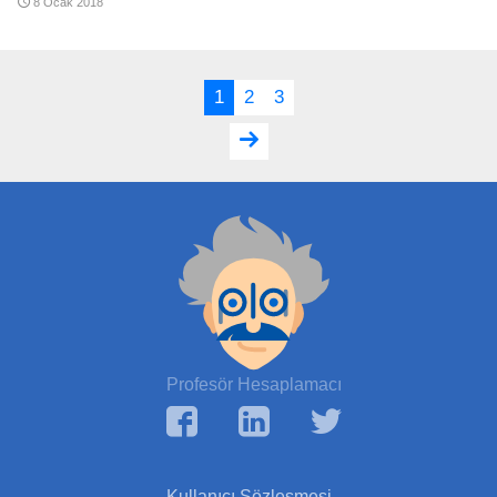
8 Ocak 2018
1
2
3
Profesör Hesaplamacı
Kullanıcı Sözleşmesi