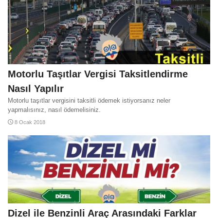
LPG İndirimi Hesaplama
Motorin Zammı Hesaplama
Motorlu Taşıtlar Vergisi Taksitlendirme
LPG Zammı Hesaplama
Benzin İndirimi Hesaplama
Nasıl Yapılır
Motorlu taşıtlar vergisini taksitli ödemek istiyorsanız neler
yapmalısınız, nasıl ödemelisiniz.
8 Ocak 2018
Dizel ile Benzinli Araç Arasındaki Farklar