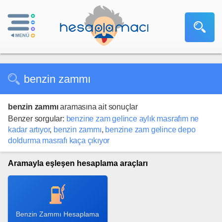
benzin zammı
benzin zammı
aramasına ait sonuçlar
Benzer sorgular:
benzine zam gelince aylık masrafım ne
kadar artıyor
,
benzin zammı
,
benzine zam gelince depo
doldurma masrafı kaça çıkıyor
Aramayla eşleşen hesaplama araçları
Benzin Zammı Hesaplama