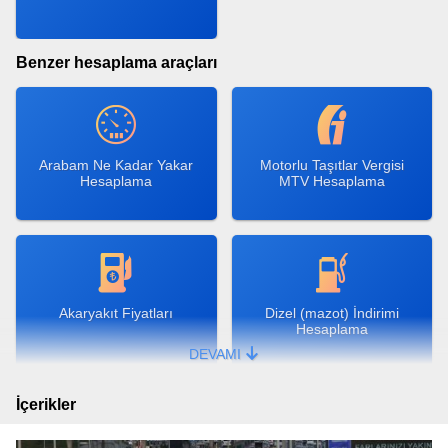
Benzer hesaplama araçları
Arabam Ne Kadar Yakar
Motorlu Taşıtlar Vergisi
Hesaplama
MTV Hesaplama
Akaryakıt Fiyatları
Dizel (mazot) İndirimi
Hesaplama
DEVAMI
İçerikler