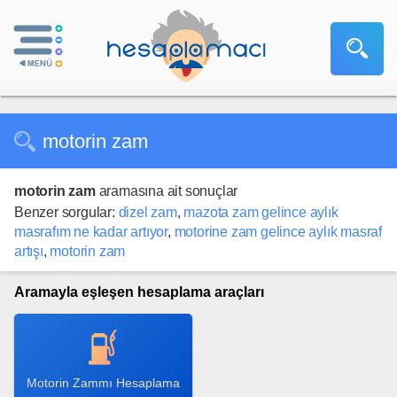
motorin zam
motorin zam
aramasına ait sonuçlar
Benzer sorgular:
dizel zam
,
mazota zam gelince aylık
masrafım ne kadar artıyor
,
motorine zam gelince aylık masraf
artışı
,
motorin zam
Aramayla eşleşen hesaplama araçları
Motorin Zammı Hesaplama