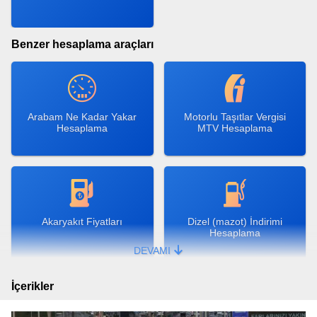
Benzer hesaplama araçları
Arabam Ne Kadar Yakar
Motorlu Taşıtlar Vergisi
Hesaplama
MTV Hesaplama
Akaryakıt Fiyatları
Dizel (mazot) İndirimi
Hesaplama
DEVAMI
İçerikler