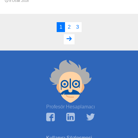
8 Ocak 2018
1
2
3
Profesör Hesaplamacı
Kullanıcı Sözleşmesi