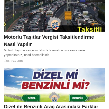
LPG İndirimi Hesaplama
LPG Zammı Hesaplama
Motorlu Taşıtlar Vergisi Taksitlendirme
Benzin Zammı Hesaplama
Benzin İndirimi Hesaplama
Nasıl Yapılır
Motorlu taşıtlar vergisini taksitli ödemek istiyorsanız neler
yapmalısınız, nasıl ödemelisiniz.
8 Ocak 2018
Dizel ile Benzinli Araç Arasındaki Farklar