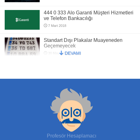
444 0 333 Alo Garanti Müşteri Hizmetleri
ve Telefon Bankacılığı
7 Mart 2018
Standart Dışı Plakalar Muayeneden
Geçemeyecek
DEVAMI
30 Mayıs 2017
Burç Yorumlarına İnanılır mı, Astroloji
Gerçek mi, Astronomi Bilim Dalı mı?
5 Ağustos 2018
Para Birimimiz Zor Günler Geçiriyor. Türk
Lirası Değer Kaybında Dünya Birincisi
3 Ocak 2022
Hamilelikte Mide Yanması
Profesör Hesaplamacı