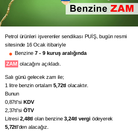
Petrol ürünleri işverenler sendikası PUİŞ, bugün resmi
sitesinde 16 Ocak itibariyle
Benzine
7 - 9 kuruş aralığında
ZAM
olacağını açıkladı.
Salı günü gelecek zam ile;
1 litre benzin ortalam
5,72tl
olacaktır.
Bunun
0,87tl'si
KDV
2,37tl'si
ÖTV
Litresi
2,48tl
olan benzine
3,24tl vergi
ödeyerek
5,72tl
'den alacağız.